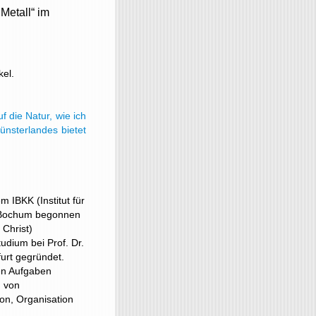
 Metall“ im
kel.
f die Natur, wie ich
nsterlandes bietet
“
m IBKK (Institut für
n Bochum begonnen
Christ)
tudium bei Prof. Dr.
furt gegründet.
ten Aufgaben
g von
on, Organisation