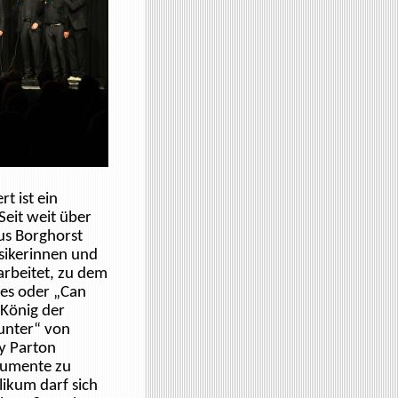
rt ist ein
Seit weit über
us Borghorst
sikerinnen und
arbeitet, zu dem
les oder „Can
„König der
unter“ von
y Parton
rumente zu
ikum darf sich