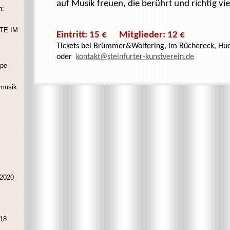
auf Musik freuen, die berührt und richtig vi
h:
TE IM
Eintritt: 15 € Mitglieder: 12 €
Tickets bei
Brümmer&Woltering
, im Büchereck, Hu
oder
kontakt@steinfurter-kunstverein.de
pe-
rmusik
 2020
018