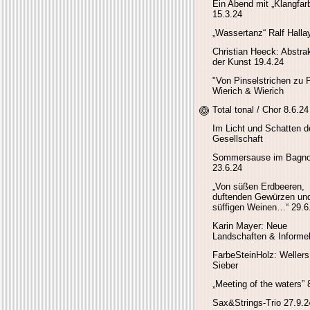
Ein Abend mit „Klangfar
15.3.24
„Wassertanz“ Ralf Halla
Christian Heeck: Abstrak
der Kunst 19.4.24
"Von Pinselstrichen zu P
Wierich & Wierich
Total tonal / Chor 8.6.24
Im Licht und Schatten d
Gesellschaft
Sommersause im Bagn
23.6.24
„Von süßen Erdbeeren,
duftenden Gewürzen un
süffigen Weinen…“ 29.6
Karin Mayer: Neue
Landschaften & Informel
FarbeSteinHolz: Wellers
Sieber
„Meeting of the waters” 
Sax&Strings-Trio 27.9.2