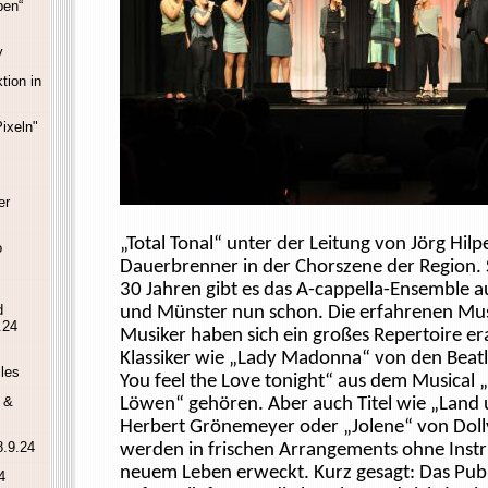
ben“
y
tion in
ixeln"
er
„Total Tonal“ unter der Leitung von Jörg Hilpe
o
Dauerbrenner in der Chorszene der Region. 
30 Jahren gibt es das A-cappella-Ensemble a
d
und Münster nun schon. Die erfahrenen Mu
.24
Musiker haben sich ein großes Repertoire er
Klassiker wie „Lady Madonna“ von den Beat
les
You
feel
the
Love
tonight
“ aus dem Musical 
 &
Löwen“ gehören. Aber auch Titel wie „Land 
Herbert Grönemeyer oder „Jolene“ von Doll
8.9.24
werden in frischen Arrangements ohne Inst
neuem Leben erweckt. Kurz gesagt: Das Publ
4