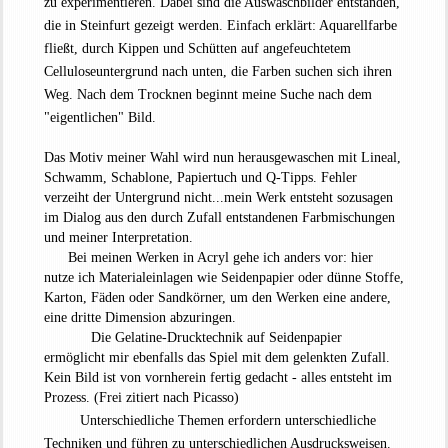
zu experimentieren. Dabei sind die Auswaschbilder entstanden,
die in Steinfurt gezeigt werden. Einfach erklärt: Aquarellfarbe
fließt, durch Kippen und Schütten auf angefeuchtetem
Celluloseuntergrund nach unten, die Farben suchen sich ihren
Weg. Nach dem Trocknen beginnt meine Suche nach dem
"eigentlichen" Bild.
Das Motiv meiner Wahl wird nun herausgewaschen mit Lineal,
Schwamm, Schablone, Papiertuch und Q-Tipps. Fehler
verzeiht der Untergrund nicht...mein Werk entsteht sozusagen
im Dialog aus den durch Zufall entstandenen Farbmischungen
und meiner Interpretation.
Bei meinen Werken in Acryl gehe ich anders vor: hier
nutze ich Materialeinlagen wie Seidenpapier oder dünne Stoffe,
Karton, Fäden oder Sandkörner, um den Werken eine andere,
eine dritte Dimension abzuringen.
Die Gelatine-Drucktechnik auf Seidenpapier
ermöglicht mir ebenfalls das Spiel mit dem gelenkten Zufall.
Kein Bild ist von vornherein fertig gedacht - alles entsteht im
Prozess. (Frei zitiert nach Picasso)
Unterschiedliche Themen erfordern unterschiedliche
Techniken und führen zu unterschiedlichen Ausdrucksweisen.