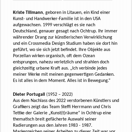
Kriste
Tillmann
, geboren in Litauen, ein Kind einer
Kunst- und Handwerker-Familie ist in den USA
aufgewachsen. 1999 verschlägt es sie nach
Deutschland, genauer gesagt nach Ochtrup. Ihr immer
währender Drang zur künstlerischen Verwirklichung
und ein
Crossmedia
Design Studium haben sie dort hin
geführt, wo sie sich jetzt befindet. Ihre Objekte aus
Porzellan wirken organisch, oft dem Ozean
entsprungen, nahezu verletzlich und strahlen doch
gleichzeitig urbane Kraft aus. „Ich verbinde jedes
meiner Werke mit meinen gegenwertigen Gedanken.
Es ist alles in dem Moment. Alles ist in Bewegung.“
Dieter
Portugall
(1952 – 2022)
Aus dem Nachlass des 2022 verstorbenen Künstlers und
Grafikers zeigt das Team Steffi Herrmann und Chris
Tettke der Galerie „Kunst(t)räume“ in Ochtrup eine
thematisch breit gefächerte Auswahl seiner
Radierungen aus den Jahren 1983 - 1987.
Markenzeichen seiner Arbeiten zu dieser Zeit war vor